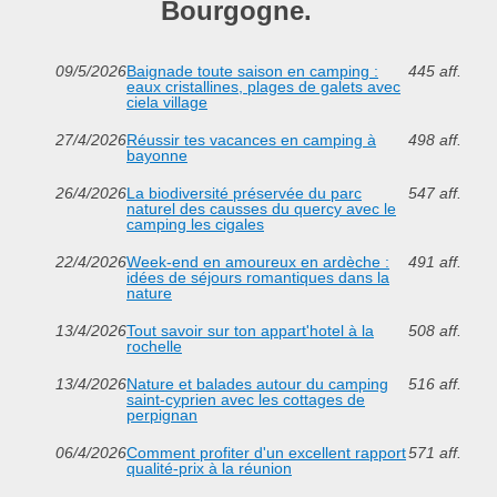
Bourgogne.
09/5/2026
Baignade toute saison en camping :
445 aff.
eaux cristallines, plages de galets avec
ciela village
27/4/2026
Réussir tes vacances en camping à
498 aff.
bayonne
26/4/2026
La biodiversité préservée du parc
547 aff.
naturel des causses du quercy avec le
camping les cigales
22/4/2026
Week-end en amoureux en ardèche :
491 aff.
idées de séjours romantiques dans la
nature
13/4/2026
Tout savoir sur ton appart'hotel à la
508 aff.
rochelle
13/4/2026
Nature et balades autour du camping
516 aff.
saint-cyprien avec les cottages de
perpignan
06/4/2026
Comment profiter d'un excellent rapport
571 aff.
qualité-prix à la réunion