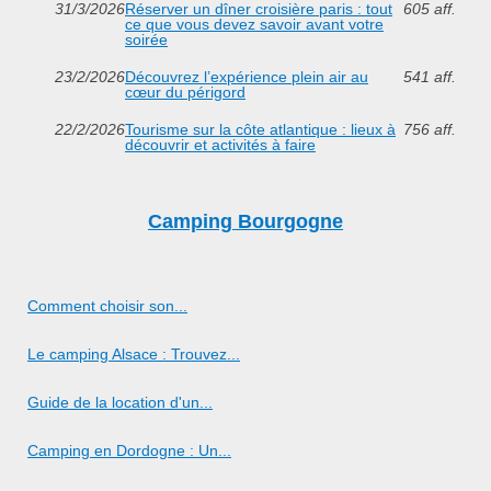
31/3/2026
Réserver un dîner croisière paris : tout
605 aff.
ce que vous devez savoir avant votre
soirée
23/2/2026
Découvrez l’expérience plein air au
541 aff.
cœur du périgord
22/2/2026
Tourisme sur la côte atlantique : lieux à
756 aff.
découvrir et activités à faire
Camping Bourgogne
Comment choisir son...
Le camping Alsace : Trouvez...
Guide de la location d'un...
Camping en Dordogne : Un...