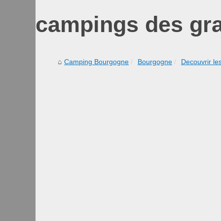
campings des gr
Camping Bourgogne
Bourgogne
Decouvrir le