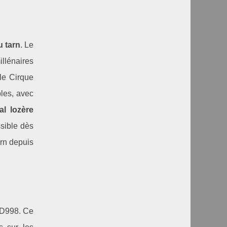
 tarn
. Le
illénaires
le Cirque
les, avec
al lozère
sible dès
rn depuis
a D998. Ce