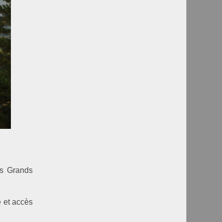
es Grands
 et accès