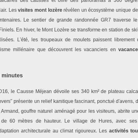
calcaires des causses et offre des panoramas à 360 degré
air. Les
visites mont lozère
révèlen un écosystème unique de
 centenaires. Le sentier de grande randonnée GR7 traverse l
Finiels. En hiver, le Mont Lozère se transforme en station de sk
lisées. L'été, les troupeaux de moulets paissent librement
alisme millénaire que découvrent les vacanciers en
vacance
5 minutes
 D16, le Causse Méjean dévoile ses 340 km² de plateau calca
vers" présente un relief karstique fascinant, ponctué d'avens, 
 Armand, gouffre naturel aménagé pour les visiteurs, abrite un
e de 60 mètres de hauteur. Le village de Hures, avec se
aptation architecturale au climat rigoureux. Les
activités to