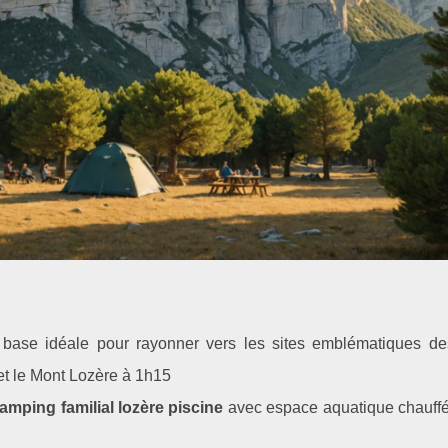
a base idéale pour rayonner vers les sites emblématiques d
et le Mont Lozère à 1h15
amping familial lozère piscine
avec espace aquatique chauffé