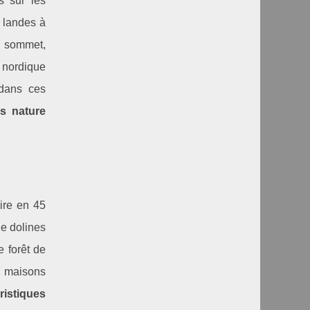
s sur les
 landes à
e sommet,
i nordique
 dans ces
s nature
ire en 45
de dolines
e forêt de
s maisons
uristiques