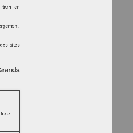
 tarn
, en
ergement,
des sites
Grands
forte