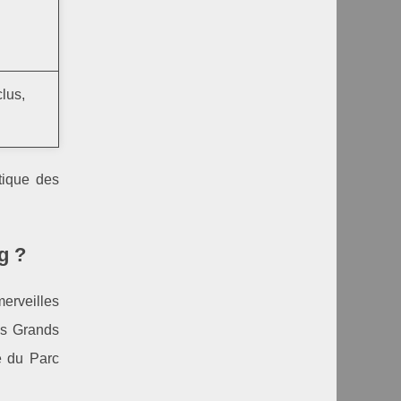
clus,
tique des
g ?
erveilles
es Grands
ée du Parc