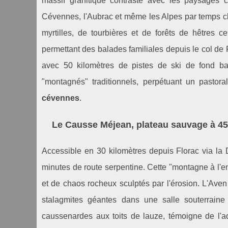
massif granitique contraste avec les paysages 
Cévennes, l'Aubrac et même les Alpes par temps cl
myrtilles, de tourbières et de forêts de hêtres
permettant des balades familiales depuis le col de 
avec 50 kilomètres de pistes de ski de fond ba
"montagnés" traditionnels, perpétuant un pastor
cévennes
.
Le Causse Méjean, plateau sauvage à 4
Accessible en 30 kilomètres depuis Florac via la
minutes de route serpentine. Cette "montagne à l'en
et de chaos rocheux sculptés par l'érosion. L'Aven
stalagmites géantes dans une salle souterrain
caussenardes aux toits de lauze, témoigne de l'ad