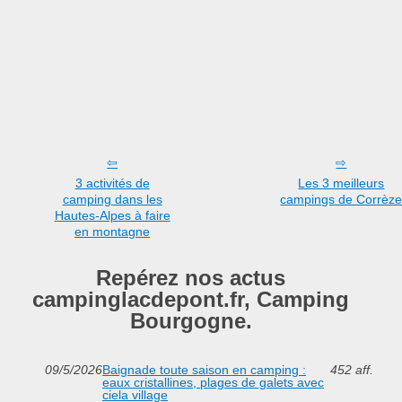
3 activités de
Les 3 meilleurs
camping dans les
campings de Corrèz
Hautes-Alpes à faire
en montagne
Repérez nos actus
campinglacdepont.fr, Camping
Bourgogne.
09/5/2026
Baignade toute saison en camping :
452 aff.
eaux cristallines, plages de galets avec
ciela village