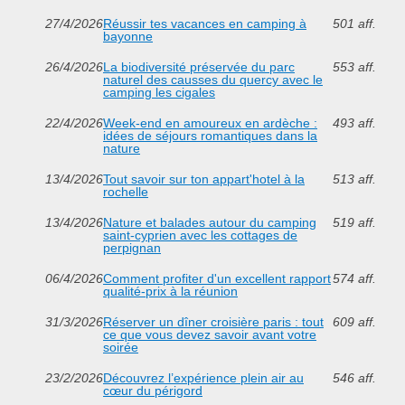
27/4/2026
Réussir tes vacances en camping à
501 aff.
bayonne
26/4/2026
La biodiversité préservée du parc
553 aff.
naturel des causses du quercy avec le
camping les cigales
22/4/2026
Week-end en amoureux en ardèche :
493 aff.
idées de séjours romantiques dans la
nature
13/4/2026
Tout savoir sur ton appart'hotel à la
513 aff.
rochelle
13/4/2026
Nature et balades autour du camping
519 aff.
saint-cyprien avec les cottages de
perpignan
06/4/2026
Comment profiter d'un excellent rapport
574 aff.
qualité-prix à la réunion
31/3/2026
Réserver un dîner croisière paris : tout
609 aff.
ce que vous devez savoir avant votre
soirée
23/2/2026
Découvrez l’expérience plein air au
546 aff.
cœur du périgord