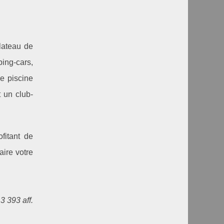
lateau de
ing-cars,
ne piscine
t un club-
fitant de
aire votre
3 393 aff.