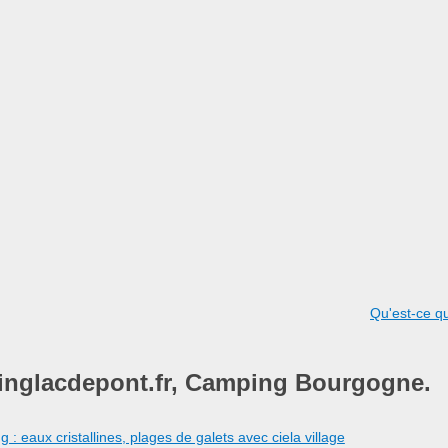
Qu'est-ce q
inglacdepont.fr, Camping Bourgogne.
: eaux cristallines, plages de galets avec ciela village