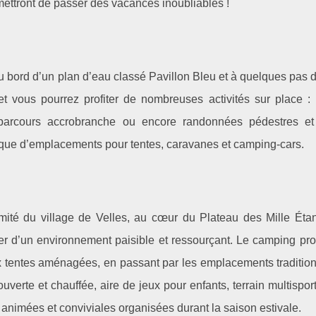
mettront de passer des vacances inoubliables !
u bord d’un plan d’eau classé Pavillon Bleu et à quelques pas de
et vous pourrez profiter de nombreuses activités sur place :
, parcours accrobranche ou encore randonnées pédestres e
 que d’emplacements pour tentes, caravanes et camping-cars.
ité du village de Velles, au cœur du Plateau des Mille Étang
iter d’un environnement paisible et ressourçant. Le camping pr
x tentes aménagées, en passant par les emplacements tradition
uverte et chauffée, aire de jeux pour enfants, terrain multisport
 animées et conviviales organisées durant la saison estivale.