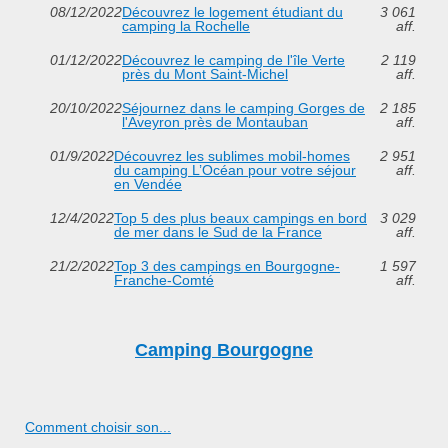
08/12/2022
Découvrez le logement étudiant du
3 061
camping la Rochelle
aff.
01/12/2022
Découvrez le camping de l'île Verte
2 119
près du Mont Saint-Michel
aff.
20/10/2022
Séjournez dans le camping Gorges de
2 185
l'Aveyron près de Montauban
aff.
01/9/2022
Découvrez les sublimes mobil-homes
2 951
du camping L’Océan pour votre séjour
aff.
en Vendée
12/4/2022
Top 5 des plus beaux campings en bord
3 029
de mer dans le Sud de la France
aff.
21/2/2022
Top 3 des campings en Bourgogne-
1 597
Franche-Comté
aff.
Camping Bourgogne
Comment choisir son...