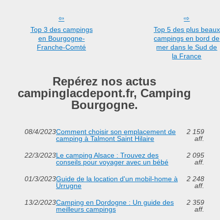
Top 3 des campings
Top 5 des plus beaux
en Bourgogne-
campings en bord de
Franche-Comté
mer dans le Sud de
la France
Repérez nos actus
campinglacdepont.fr, Camping
Bourgogne.
08/4/2023
Comment choisir son emplacement de
2 159
camping à Talmont Saint Hilaire
aff.
22/3/2023
Le camping Alsace : Trouvez des
2 095
conseils pour voyager avec un bébé
aff.
01/3/2023
Guide de la location d'un mobil-home à
2 248
Urrugne
aff.
13/2/2023
Camping en Dordogne : Un guide des
2 359
meilleurs campings
aff.