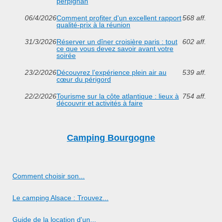
perpignan
06/4/2026
Comment profiter d'un excellent rapport
568 aff.
qualité-prix à la réunion
31/3/2026
Réserver un dîner croisière paris : tout
602 aff.
ce que vous devez savoir avant votre
soirée
23/2/2026
Découvrez l’expérience plein air au
539 aff.
cœur du périgord
22/2/2026
Tourisme sur la côte atlantique : lieux à
754 aff.
découvrir et activités à faire
Camping Bourgogne
Comment choisir son...
Le camping Alsace : Trouvez...
Guide de la location d'un...