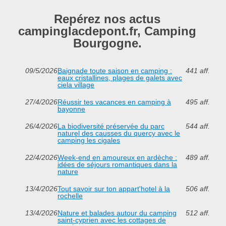
Repérez nos actus
campinglacdepont.fr, Camping
Bourgogne.
09/5/2026
Baignade toute saison en camping :
441 aff.
eaux cristallines, plages de galets avec
ciela village
27/4/2026
Réussir tes vacances en camping à
495 aff.
bayonne
26/4/2026
La biodiversité préservée du parc
544 aff.
naturel des causses du quercy avec le
camping les cigales
22/4/2026
Week-end en amoureux en ardèche :
489 aff.
idées de séjours romantiques dans la
nature
13/4/2026
Tout savoir sur ton appart'hotel à la
506 aff.
rochelle
13/4/2026
Nature et balades autour du camping
512 aff.
saint-cyprien avec les cottages de