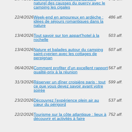
naturel des causses du quercy avec le
camping les cigales
22/4/2026
Week-end en amoureux en ardèche :
486 aff.
idées de séjours romantiques dans la
nature
13/4/2026
Tout savoir sur ton appart'hotel à la
503 aff.
rochelle
13/4/2026
Nature et balades autour du camping
507 aff.
saint-cyprien avec les cottages de
perpignan
06/4/2026
Comment profiter d'un excellent rapport
567 aff.
qualité-prix à la réunion
31/3/2026
Réserver un dîner croisière paris : tout
599 aff.
ce que vous devez savoir avant votre
soirée
23/2/2026
Découvrez l’expérience plein air au
537 aff.
cœur du périgord
22/2/2026
Tourisme sur la côte atlantique : lieux à
752 aff.
découvrir et activités à faire