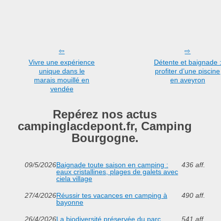
Vivre une expérience
Détente et baignade 
unique dans le
profiter d’une piscine
marais mouillé en
en aveyron
vendée
Repérez nos actus
campinglacdepont.fr, Camping
Bourgogne.
09/5/2026
Baignade toute saison en camping :
436 aff.
eaux cristallines, plages de galets avec
ciela village
27/4/2026
Réussir tes vacances en camping à
490 aff.
bayonne
26/4/2026
La biodiversité préservée du parc
541 aff.