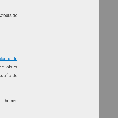
mateurs de
alonné de
e loisirs
qu'île de
bil homes