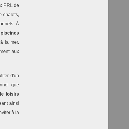
ux PRL de
 chalets,
ionnels. À
s
piscines
 à la mer,
ement aux
fiter d'un
onnel que
e loisirs
sant ainsi
viter à la