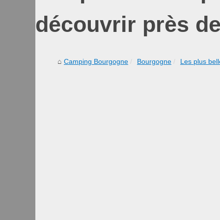
découvrir près d
Camping Bourgogne
Bourgogne
Les plus bel